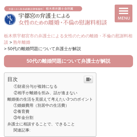
栃木県宇都宮市の弁護士による女性のための離婚・不倫の慰謝料相
談
>
熟年離婚
>
50代の離婚問題について弁護士が解説
50代の離婚問題について弁護士が解説
目次
①財産分与が複雑になる
②相手が離婚を拒み、話が進まない
離婚後の生活を見据えて考えたい3つのポイント
①婚姻費用（別居中の生活費）
②養育費
③年金分割
弁護士に相談することで、できること
関連記事: