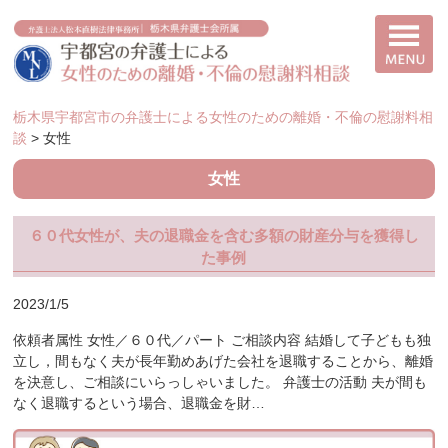
栃木県宇都宮市の弁護士による女性のための離婚・不倫の慰謝料相
談
>
女性
女性
６０代女性が、夫の退職金を含む多額の財産分与を獲得し
た事例
2023/1/5
依頼者属性 女性／６０代／パート ご相談内容 結婚して子どもも独
立し，間もなく夫が長年勤めあげた会社を退職することから、離婚
を決意し、ご相談にいらっしゃいました。 弁護士の活動 夫が間も
なく退職するという場合、退職金を財…