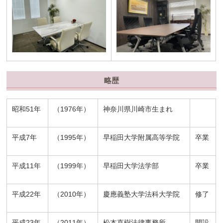
略歴
昭和51年
（1976年）
神奈川県川崎市生まれ
平成7年
（1995年）
早稲田大学附属高等学院
卒業
平成11年
（1999年）
早稲田大学法学部
卒業
平成22年
（2010年）
慶應義塾大学法科大学院
修了
平成23年
（2011年）
松本直樹法律事務所
開設